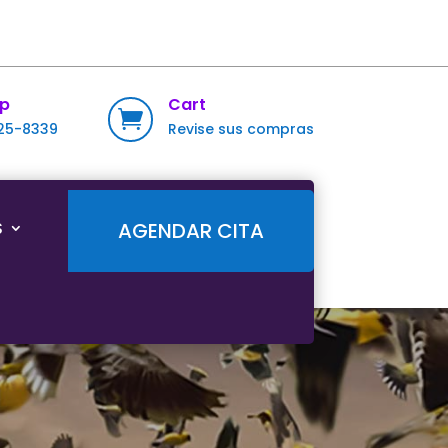
p
Cart

725-8339
Revise sus compras
S
AGENDAR CITA