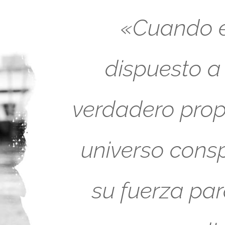
«Cuando es
dispuesto a
verdadero propó
universo cons
su fuerza pa