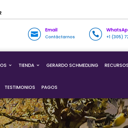
R
Email
WhatsAp


Contáctarnos
+1 (305) 
IOS
TIENDA
GERARDO SCHMEDLING
RECURSO
TESTIMONIOS
PAGOS