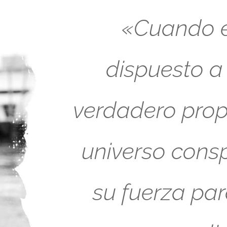
«Cuando es
dispuesto a
verdadero propó
universo cons
su fuerza pa