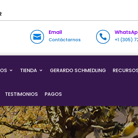
R
Email
WhatsAp


Contáctarnos
+1 (305) 
IOS
TIENDA
GERARDO SCHMEDLING
RECURSO
TESTIMONIOS
PAGOS