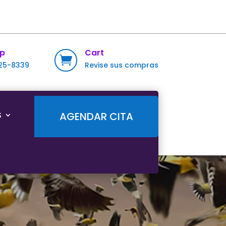
p
Cart

725-8339
Revise sus compras
S
AGENDAR CITA