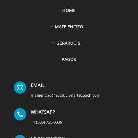
HOME
MAFE ENCIZO
GERARDO S.
PAGOS
EMAIL

mafeencizo@evolucionartecoach.com
WHATSAPP

+1 (305) 725-8339