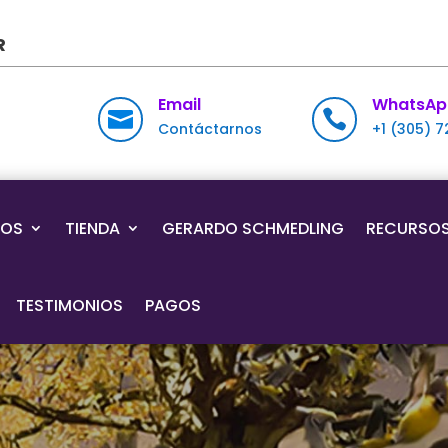
R
Email
WhatsAp


Contáctarnos
+1 (305) 
IOS
TIENDA
GERARDO SCHMEDLING
RECURSO
TESTIMONIOS
PAGOS