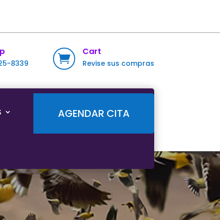
p
Cart

725-8339
Revise sus compras
S
AGENDAR CITA