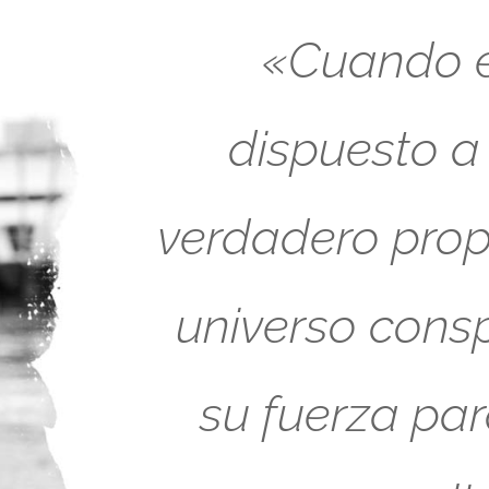
«Cuando es
dispuesto a
verdadero propó
universo cons
su fuerza pa