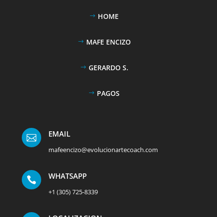
HOME
MAFE ENCIZO
GERARDO S.
PAGOS
EMAIL

mafeencizo@evolucionartecoach.com
WHATSAPP

+1 (305) 725-8339