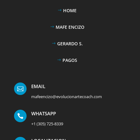
HOME
MAFE ENCIZO
GERARDO S.
PAGOS
EMAIL

mafeencizo@evolucionartecoach.com
WHATSAPP

+1 (305) 725-8339