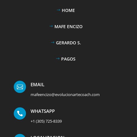
HOME
MAFE ENCIZO
GERARDO S.
PAGOS
EMAIL

mafeencizo@evolucionartecoach.com
WHATSAPP

+1 (305) 725-8339