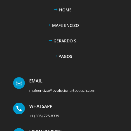
HOME
MAFE ENCIZO
GERARDO S.
PAGOS
EMAIL

mafeencizo@evolucionartecoach.com
WHATSAPP

+1 (305) 725-8339