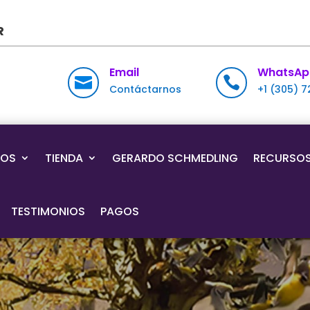
R
Email
WhatsAp


Contáctarnos
+1 (305) 
IOS
TIENDA
GERARDO SCHMEDLING
RECURSO
TESTIMONIOS
PAGOS