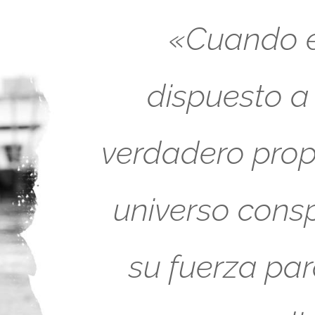
«Cuando es
dispuesto a
verdadero propó
universo cons
su fuerza pa