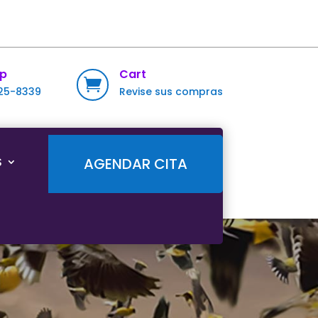
p
Cart

725-8339
Revise sus compras
S
AGENDAR CITA