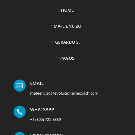
HOME
MAFE ENCIZO
GERARDO S.
PAGOS
EMAIL

mafeencizo@evolucionartecoach.com
WHATSAPP

+1 (305) 725-8339