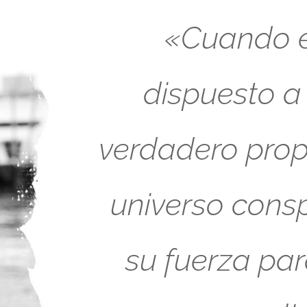
«Cuando es
dispuesto a
verdadero propó
universo cons
su fuerza pa