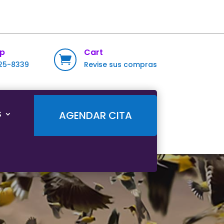
p
Cart

725-8339
Revise sus compras
S
AGENDAR CITA