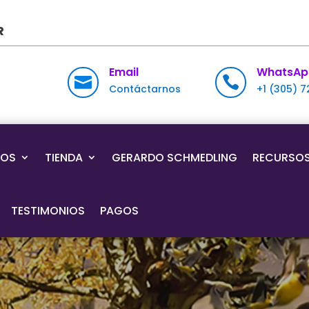
R
Email
WhatsAp


Contáctarnos
+1 (305) 
IOS
TIENDA
GERARDO SCHMEDLING
RECURSO
TESTIMONIOS
PAGOS