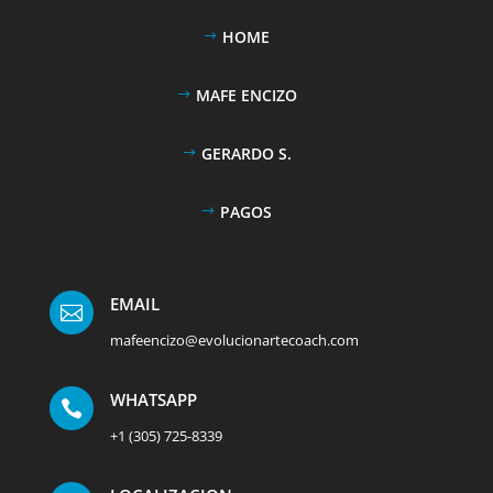
HOME
MAFE ENCIZO
GERARDO S.
PAGOS
EMAIL

mafeencizo@evolucionartecoach.com
WHATSAPP

+1 (305) 725-8339