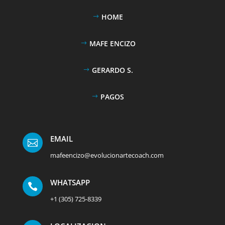
HOME
MAFE ENCIZO
GERARDO S.
PAGOS
EMAIL

mafeencizo@evolucionartecoach.com
WHATSAPP

+1 (305) 725-8339