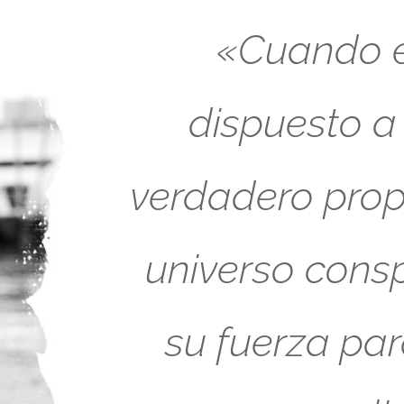
«Cuando es
dispuesto a
verdadero propó
universo cons
su fuerza pa