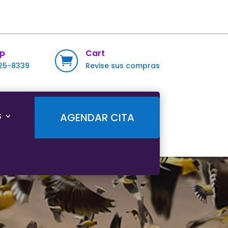
p
Cart

725-8339
Revise sus compras
S
AGENDAR CITA