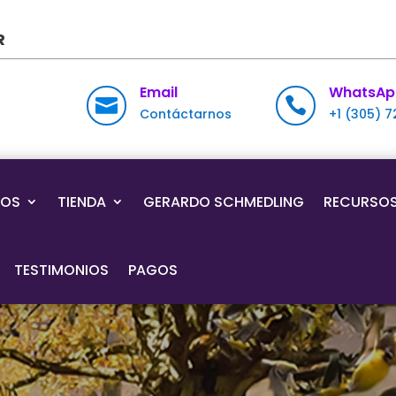
R
Email
WhatsAp


Contáctarnos
+1 (305) 
IOS
TIENDA
GERARDO SCHMEDLING
RECURSO
TESTIMONIOS
PAGOS