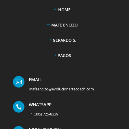
HOME
MAFE ENCIZO
GERARDO S.
PAGOS
EMAIL

mafeencizo@evolucionartecoach.com
WHATSAPP

+1 (305) 725-8339