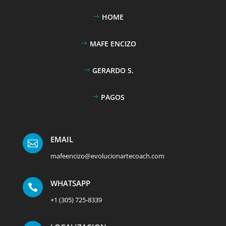
HOME
MAFE ENCIZO
GERARDO S.
PAGOS
EMAIL

mafeencizo@evolucionartecoach.com
WHATSAPP

+1 (305) 725-8339