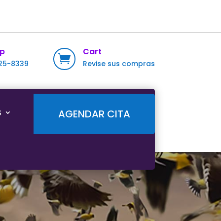
p
Cart

725-8339
Revise sus compras
S
AGENDAR CITA