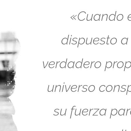
«Cuando es
dispuesto a
verdadero propó
universo cons
su fuerza pa