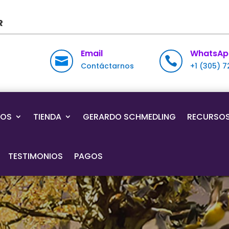
R
Email
WhatsAp


Contáctarnos
+1 (305) 
IOS
TIENDA
GERARDO SCHMEDLING
RECURSO
TESTIMONIOS
PAGOS