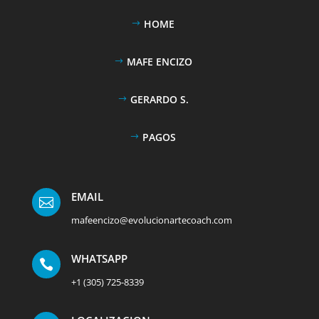
HOME
MAFE ENCIZO
GERARDO S.
PAGOS
EMAIL

mafeencizo@evolucionartecoach.com
WHATSAPP

+1 (305) 725-8339