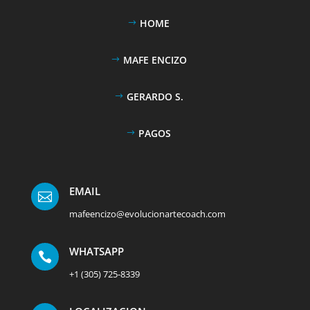
HOME
MAFE ENCIZO
GERARDO S.
PAGOS
EMAIL

mafeencizo@evolucionartecoach.com
WHATSAPP

+1 (305) 725-8339