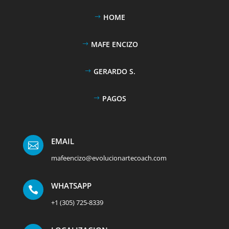
HOME
MAFE ENCIZO
GERARDO S.
PAGOS
EMAIL

mafeencizo@evolucionartecoach.com
WHATSAPP

+1 (305) 725-8339