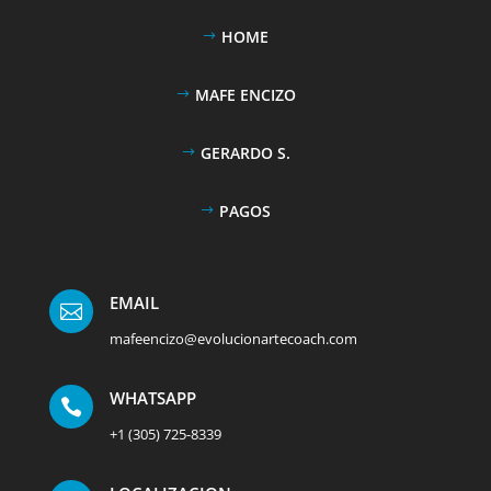
HOME
MAFE ENCIZO
GERARDO S.
PAGOS
EMAIL

mafeencizo@evolucionartecoach.com
WHATSAPP

+1 (305) 725-8339