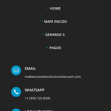
HOME
MAFE ENCIZO
GERARDO S.
PAGOS
EMAIL

mafeencizo@evolucionartecoach.com
WHATSAPP

+1 (305) 725-8339