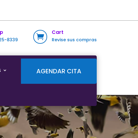
p
Cart

725-8339
Revise sus compras
S
AGENDAR CITA