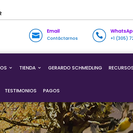
R
Email
WhatsAp


Contáctarnos
+1 (305) 
IOS
TIENDA
GERARDO SCHMEDLING
RECURSO
TESTIMONIOS
PAGOS