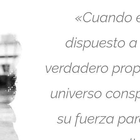
«Cuando es
dispuesto a
verdadero propó
universo cons
su fuerza pa