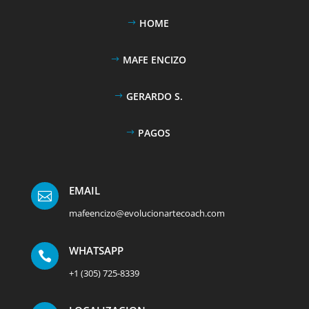
HOME
MAFE ENCIZO
GERARDO S.
PAGOS
EMAIL

mafeencizo@evolucionartecoach.com
WHATSAPP

+1 (305) 725-8339