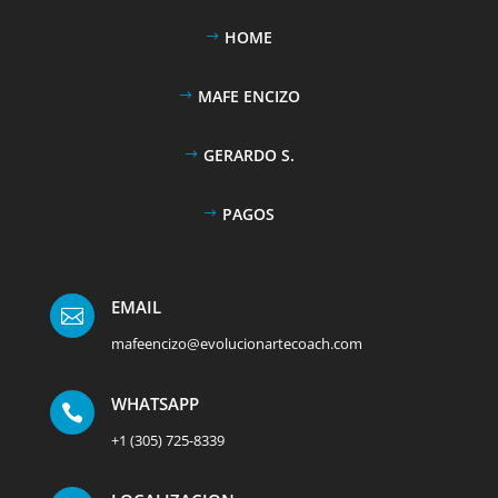
HOME
MAFE ENCIZO
GERARDO S.
PAGOS
EMAIL

mafeencizo@evolucionartecoach.com
WHATSAPP

+1 (305) 725-8339