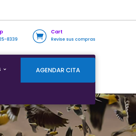
p
Cart

725-8339
Revise sus compras
S
AGENDAR CITA