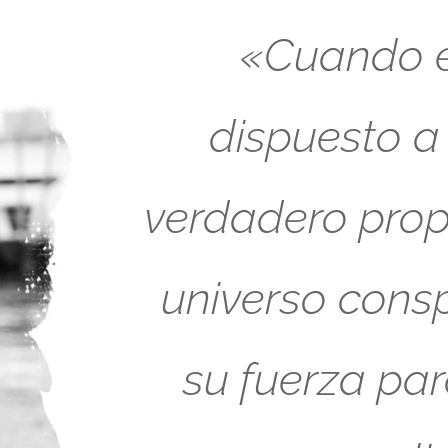
«Cuando es
dispuesto a
verdadero propó
universo cons
su fuerza pa