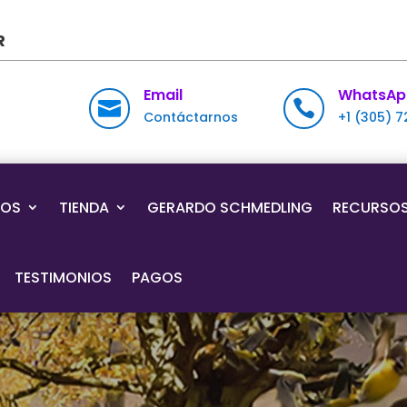
R
Email
WhatsAp


Contáctarnos
+1 (305) 
IOS
TIENDA
GERARDO SCHMEDLING
RECURSO
TESTIMONIOS
PAGOS