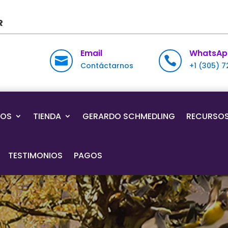
R
Email
WhatsAp


Contáctarnos
+1 (305) 
IOS
TIENDA
GERARDO SCHMEDLING
RECURSO
TESTIMONIOS
PAGOS