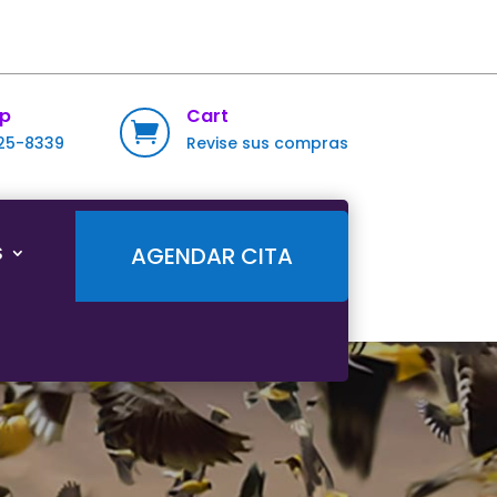
p
Cart

725-8339
Revise sus compras
S
AGENDAR CITA