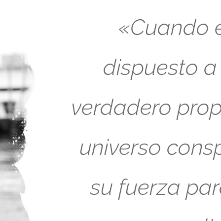
«Cuando es
dispuesto a
verdadero propó
universo cons
su fuerza pa