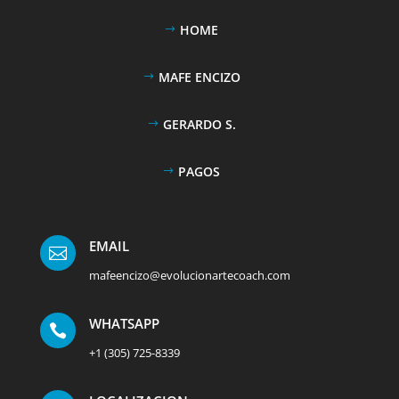
HOME
MAFE ENCIZO
GERARDO S.
PAGOS
EMAIL

mafeencizo@evolucionartecoach.com
WHATSAPP

+1 (305) 725-8339