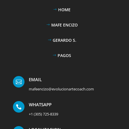
HOME
MAFE ENCIZO
GERARDO S.
PAGOS
EMAIL

mafeencizo@evolucionartecoach.com
WHATSAPP

+1 (305) 725-8339