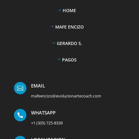
HOME
MAFE ENCIZO
GERARDO S.
PAGOS
EMAIL

mafeencizo@evolucionartecoach.com
WHATSAPP

+1 (305) 725-8339