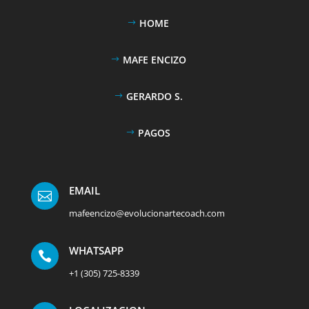
HOME
MAFE ENCIZO
GERARDO S.
PAGOS
EMAIL

mafeencizo@evolucionartecoach.com
WHATSAPP

+1 (305) 725-8339