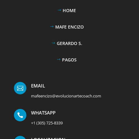
HOME
MAFE ENCIZO
GERARDO S.
PAGOS
EMAIL

mafeencizo@evolucionartecoach.com
WHATSAPP

+1 (305) 725-8339