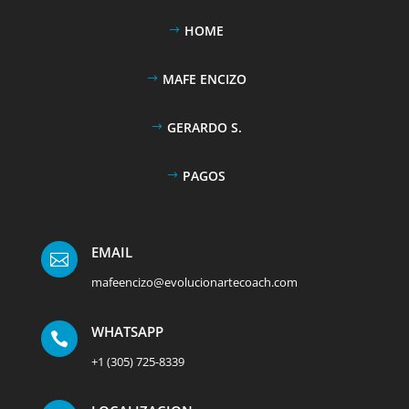
HOME
MAFE ENCIZO
GERARDO S.
PAGOS
EMAIL

mafeencizo@evolucionartecoach.com
WHATSAPP

+1 (305) 725-8339