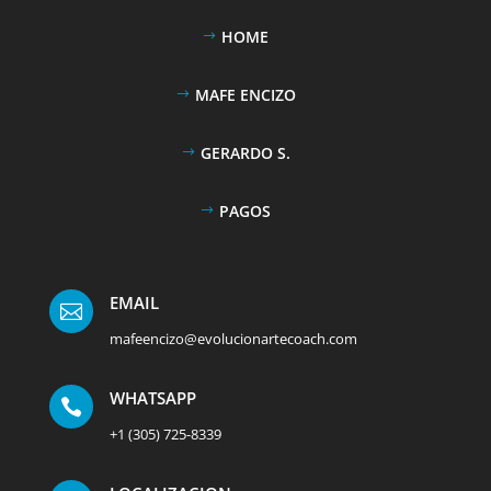
HOME
MAFE ENCIZO
GERARDO S.
PAGOS
EMAIL

mafeencizo@evolucionartecoach.com
WHATSAPP

+1 (305) 725-8339