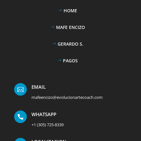
HOME
MAFE ENCIZO
GERARDO S.
PAGOS
EMAIL

mafeencizo@evolucionartecoach.com
WHATSAPP

+1 (305) 725-8339