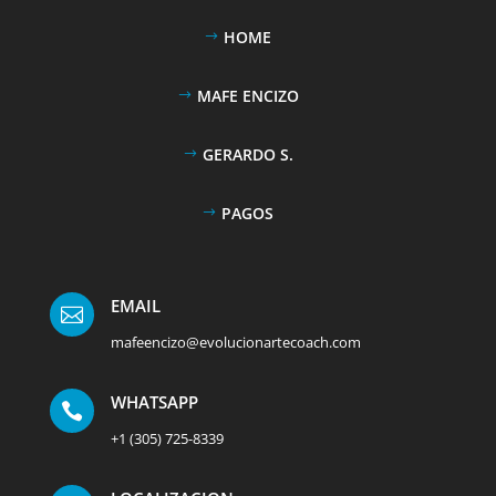
HOME
MAFE ENCIZO
GERARDO S.
PAGOS
EMAIL

mafeencizo@evolucionartecoach.com
WHATSAPP

+1 (305) 725-8339