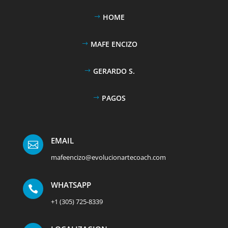
HOME
MAFE ENCIZO
GERARDO S.
PAGOS
EMAIL

mafeencizo@evolucionartecoach.com
WHATSAPP

+1 (305) 725-8339