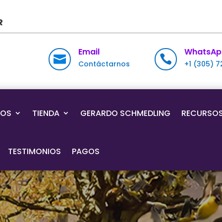
R
Email
WhatsAp


Contáctarnos
+1 (305) 
IOS
TIENDA
GERARDO SCHMEDLING
RECURSO
TESTIMONIOS
PAGOS