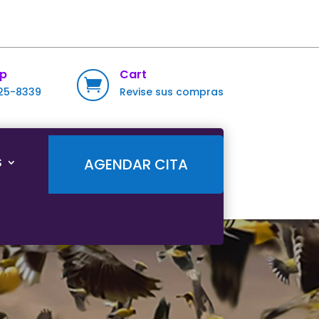
p
Cart

725-8339
Revise sus compras
S
AGENDAR CITA