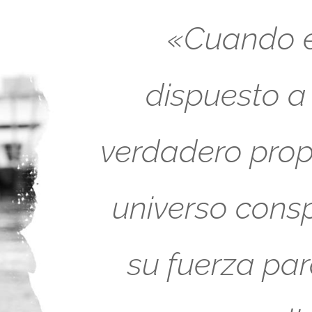
«Cuando es
dispuesto a
verdadero propó
universo cons
su fuerza pa