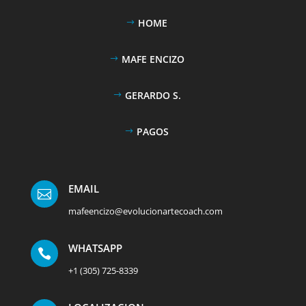
HOME
MAFE ENCIZO
GERARDO S.
PAGOS
EMAIL

mafeencizo@evolucionartecoach.com
WHATSAPP

+1 (305) 725-8339