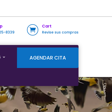
p
Cart

725-8339
Revise sus compras
S
AGENDAR CITA