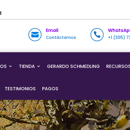
R
Email
WhatsAp


Contáctarnos
+1 (305) 
IOS
TIENDA
GERARDO SCHMEDLING
RECURSO
TESTIMONIOS
PAGOS