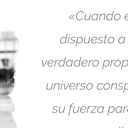
«Cuando es
dispuesto a
verdadero propó
universo cons
su fuerza pa