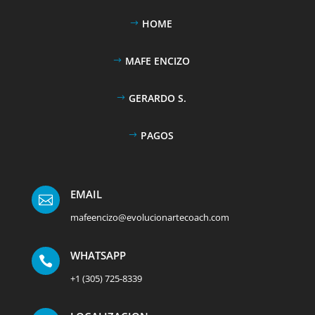
HOME
MAFE ENCIZO
GERARDO S.
PAGOS
EMAIL

mafeencizo@evolucionartecoach.com
WHATSAPP

+1 (305) 725-8339