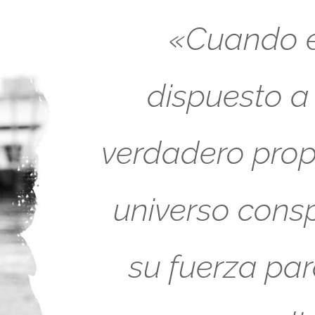
«Cuando es
dispuesto a
verdadero propó
universo cons
su fuerza pa