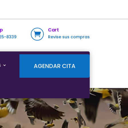
p
Cart

725-8339
Revise sus compras
S
AGENDAR CITA