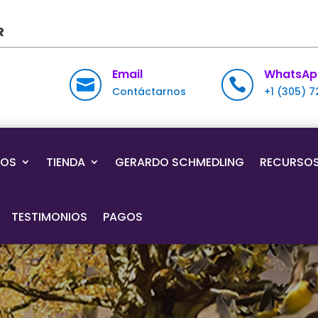
R
Email
WhatsAp


Contáctarnos
+1 (305) 
IOS
TIENDA
GERARDO SCHMEDLING
RECURSO
TESTIMONIOS
PAGOS