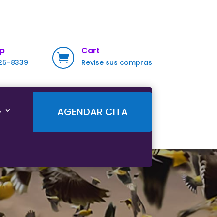
p
Cart

725-8339
Revise sus compras
S
AGENDAR CITA