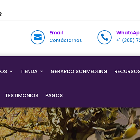
R
Email
WhatsAp


Contáctarnos
+1 (305) 
IOS
TIENDA
GERARDO SCHMEDLING
RECURSO
TESTIMONIOS
PAGOS