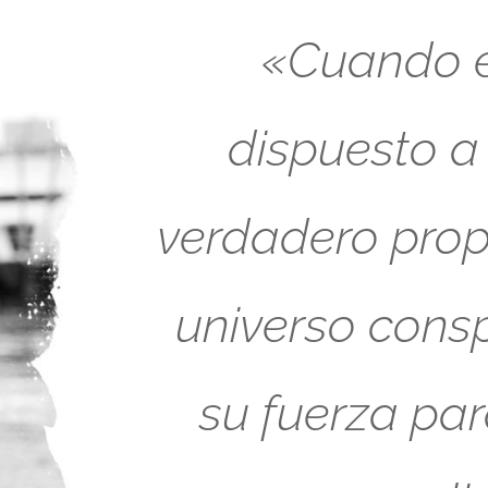
«Cuando es
dispuesto a
verdadero propó
universo cons
su fuerza pa