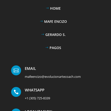
HOME
MAFE ENCIZO
GERARDO S.
PAGOS
EMAIL

mafeencizo@evolucionartecoach.com
WHATSAPP

+1 (305) 725-8339