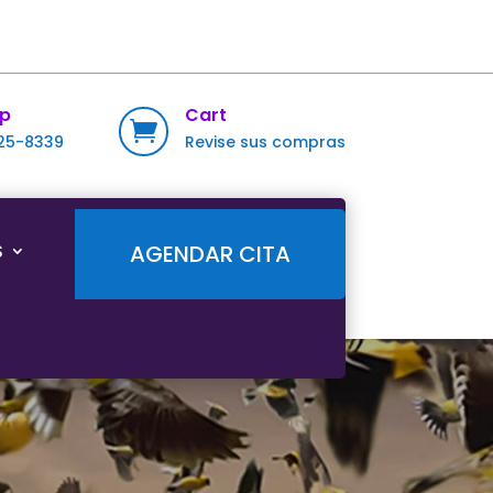
p
Cart

725-8339
Revise sus compras
S
AGENDAR CITA