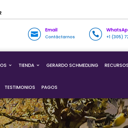
R
Email
WhatsAp


Contáctarnos
+1 (305) 
IOS
TIENDA
GERARDO SCHMEDLING
RECURSO
TESTIMONIOS
PAGOS