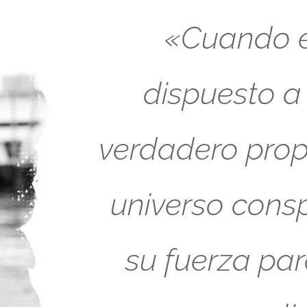
«Cuando es
dispuesto a
verdadero propó
universo cons
su fuerza pa