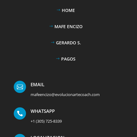
HOME
MAFE ENCIZO
GERARDO S.
PAGOS
EMAIL

mafeencizo@evolucionartecoach.com
WHATSAPP

+1 (305) 725-8339