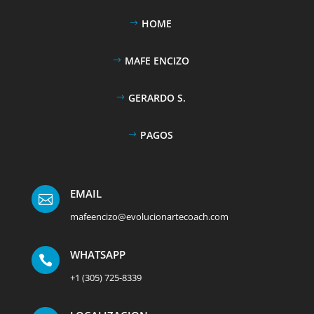
HOME
MAFE ENCIZO
GERARDO S.
PAGOS
EMAIL

mafeencizo@evolucionartecoach.com
WHATSAPP

+1 (305) 725-8339