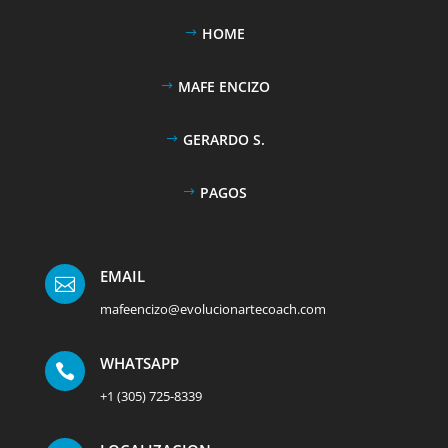
HOME
MAFE ENCIZO
GERARDO S.
PAGOS
EMAIL

mafeencizo@evolucionartecoach.com
WHATSAPP

+1 (305) 725-8339