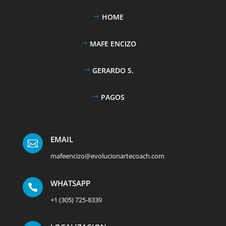
HOME
MAFE ENCIZO
GERARDO S.
PAGOS
EMAIL

mafeencizo@evolucionartecoach.com
WHATSAPP

+1 (305) 725-8339